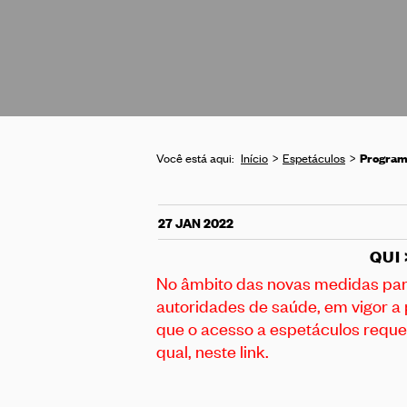
Programa
Você está aqui:
Início
Espetáculos
27 JAN 2022
QUI 
No âmbito das novas medidas par
autoridades de saúde, em vigor a 
que o acesso a espetáculos reque
qual, neste link
.