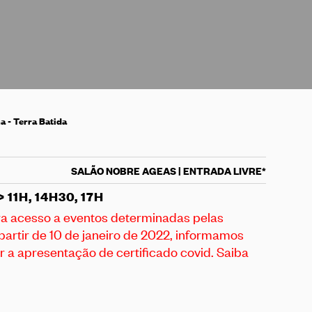
 - Terra Batida
SALÃO NOBRE AGEAS | ENTRADA LIVRE*
> 11H, 14H30, 17H
a acesso a eventos determinadas pelas
partir de 10 de janeiro de 2022, informamos
r a apresentação de certificado covid.
Saiba