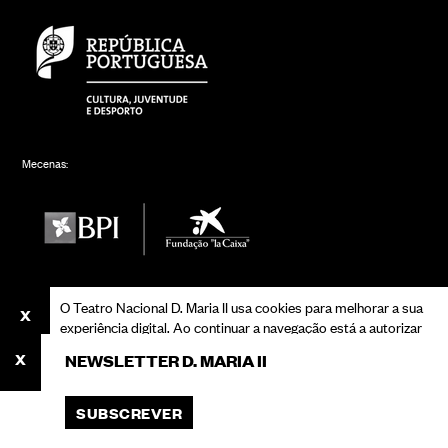
Mecenas:
O Teatro Nacional D. Maria II usa cookies para melhorar a sua
Parceiros:
experiência digital. Ao continuar a navegação está a autorizar
o seu uso.
NEWSLETTER D. MARIA II
Consulte a nossa Política de Privacidade para saber mais
sobre cookies e o processamento dos seus dados pessoais.
SUBSCREVER
ACEITAR