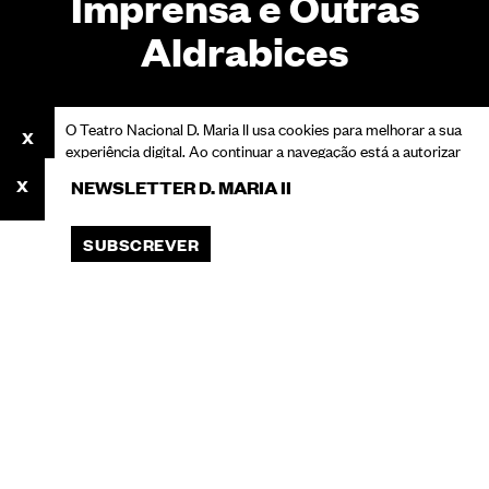
Imprensa e Outras
Aldrabices
O Teatro Nacional D. Maria II usa cookies para melhorar a sua
experiência digital. Ao continuar a navegação está a autorizar
o seu uso.
NEWSLETTER D. MARIA II
Consulte a nossa Política de Privacidade para saber mais
sobre cookies e o processamento dos seus dados pessoais.
SUBSCREVER
ACEITAR
Você está aqui:
Início
Espetáculos
Conferência de Imprensa e Outras Aldrabices