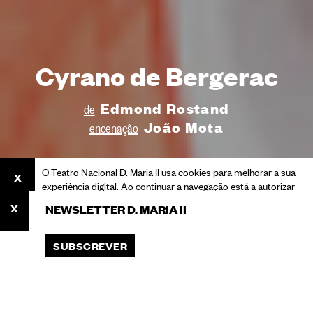
Cyrano de Bergerac
Edmond Rostand
de
João Mota
encenação
O Teatro Nacional D. Maria II usa cookies para melhorar a sua
experiência digital. Ao continuar a navegação está a autorizar
o seu uso.
NEWSLETTER D. MARIA II
Consulte a nossa Política de Privacidade para saber mais
sobre cookies e o processamento dos seus dados pessoais.
SUBSCREVER
ACEITAR