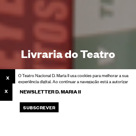
Livraria do Teatro
O Teatro Nacional D. Maria II usa cookies para melhorar a sua
experiência digital. Ao continuar a navegação está a autorizar
o seu uso.
NEWSLETTER D. MARIA II
Consulte a nossa Política de Privacidade para saber mais
sobre cookies e o processamento dos seus dados pessoais.
SUBSCREVER
ACEITAR