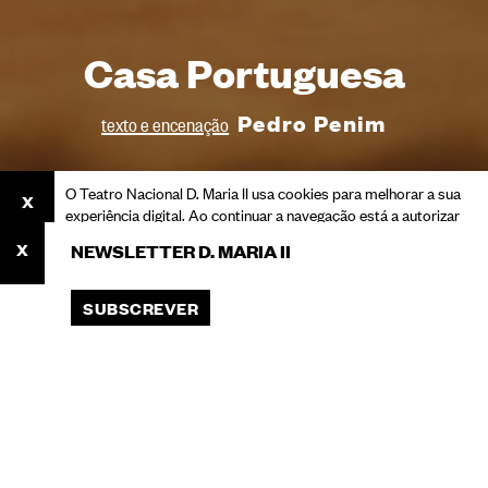
Casa Portuguesa
Pedro Penim
texto e encenação
O Teatro Nacional D. Maria II usa cookies para melhorar a sua
experiência digital. Ao continuar a navegação está a autorizar
o seu uso.
NEWSLETTER D. MARIA II
Consulte a nossa Política de Privacidade para saber mais
sobre cookies e o processamento dos seus dados pessoais.
SUBSCREVER
ACEITAR
Você está aqui:
Início
Odisseia Nacional
Programa Peças: Espetáculos
Casa Portuguesa