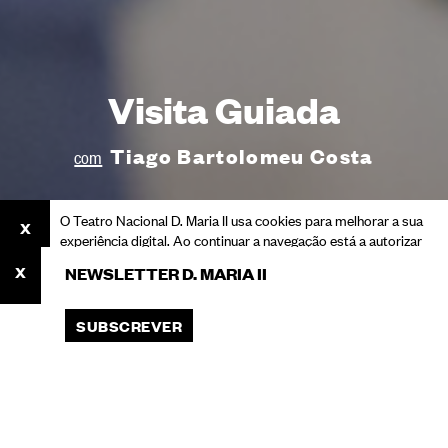
Visita Guiada
Tiago Bartolomeu Costa
com
O Teatro Nacional D. Maria II usa cookies para melhorar a sua
experiência digital. Ao continuar a navegação está a autorizar
o seu uso.
NEWSLETTER D. MARIA II
Consulte a nossa Política de Privacidade para saber mais
sobre cookies e o processamento dos seus dados pessoais.
SUBSCREVER
ACEITAR
Você está aqui: