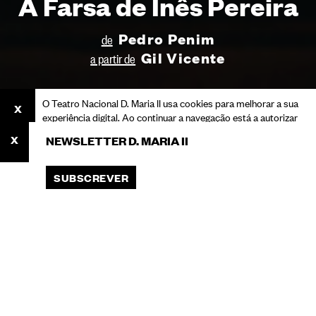
A Farsa de Inês Pereira
Pedro Penim
de
Gil Vicente
a partir de
O Teatro Nacional D. Maria II usa cookies para melhorar a sua
experiência digital. Ao continuar a navegação está a autorizar
o seu uso.
NEWSLETTER D. MARIA II
Consulte a nossa Política de Privacidade para saber mais
sobre cookies e o processamento dos seus dados pessoais.
SUBSCREVER
ACEITAR
Você está aqui:
A Farsa de Inês Pereira
Início
Programação
Espetáculos