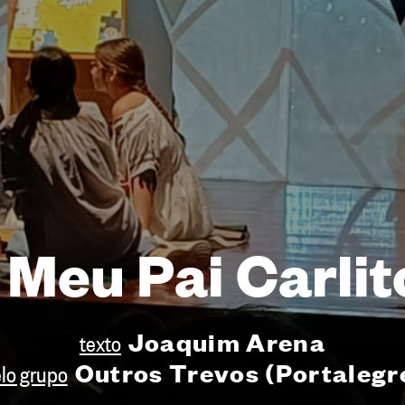
 Meu Pai Carlit
Joaquim Arena
texto
Outros Trevos (Portalegr
lo grupo