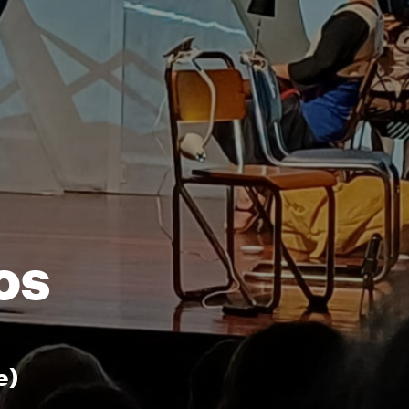
os
e)