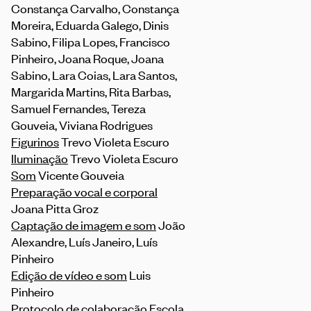
Constança Carvalho, Constança
Moreira, Eduarda Galego, Dinis
Sabino, Filipa Lopes, Francisco
Pinheiro, Joana Roque, Joana
Sabino, Lara Coias, Lara Santos,
Margarida Martins, Rita Barbas,
Samuel Fernandes, Tereza
Gouveia, Viviana Rodrigues
Figurinos
Trevo Violeta Escuro
Iluminação
Trevo Violeta Escuro
Som
Vicente Gouveia
Preparação vocal e corporal
Joana Pitta Groz
Captação de imagem e som
João
Alexandre, Luís Janeiro, Luís
Pinheiro
Edição de vídeo e som
Luis
Pinheiro
Protocolo de colaboração
Escola