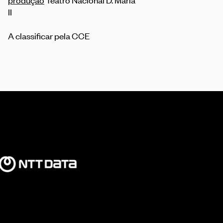
II
A classificar pela CCE