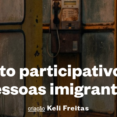
to participati
ssoas imigran
Keli Freitas
criação