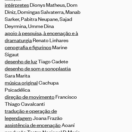
intérpretes
Dionys Matheus, Dom
Diniz, Domingas Salvaterra, Manab
Sarker, Pabitra Neupane, Sajad
Deyrmina, Umme Dina
apoio à pesquisa, à encenação e à
dramaturgia
Renato Linhares
cenografia e figurinos
Marine
Sigaut
desenho de luz
Tiago Cadete
desenho de som e sonoplastia
Sara Marita
música original
Cachupa
Psicadélica
direção de movimento
Francisco
Thiago Cavalcanti
tradução e operação de
legendagem
Joana Frazão
assistência de encenação
Aoaní
produção
Teatro Nacional D. Maria