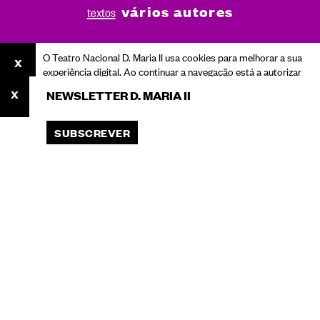
vários autores
textos
O Teatro Nacional D. Maria II usa cookies para melhorar a sua
experiência digital. Ao continuar a navegação está a autorizar
o seu uso.
NEWSLETTER D. MARIA II
Consulte a nossa Política de Privacidade para saber mais
sobre cookies e o processamento dos seus dados pessoais.
SUBSCREVER
ACEITAR
Você está aqui:
Início
Programação
Livros e Pensamento
30 Anos Teatro Praga