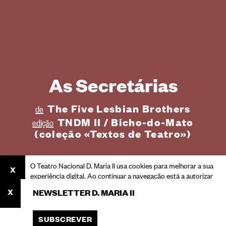
As Secretárias
The Five Lesbian Brothers
de
TNDM II / Bicho-do-Mato
edição
(coleção «Textos de Teatro»)
O Teatro Nacional D. Maria II usa cookies para melhorar a sua
experiência digital. Ao continuar a navegação está a autorizar
o seu uso.
NEWSLETTER D. MARIA II
Consulte a nossa Política de Privacidade para saber mais
sobre cookies e o processamento dos seus dados pessoais.
SUBSCREVER
ACEITAR