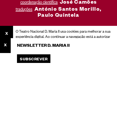
José Camões
coordenação científica
António Santos Morillo,
traduções
Paulo Quintela
O Teatro Nacional D. Maria II usa cookies para melhorar a sua
experiência digital. Ao continuar a navegação está a autorizar
o seu uso.
NEWSLETTER D. MARIA II
Consulte a nossa Política de Privacidade para saber mais
sobre cookies e o processamento dos seus dados pessoais.
SUBSCREVER
ACEITAR
Você está aqui:
Início
Programação
Livros e Pensamento
Gil Vicente (1502 - 1512) - vol. 1