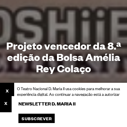
Projeto vencedor da 8.ª
edição da Bolsa Amélia
Rey Colaço
O Teatro Nacional D. Maria II usa cookies para melhorar a sua
experiência digital. Ao continuar a navegação está a autorizar
o seu uso.
NEWSLETTER D. MARIA II
Consulte a nossa Política de Privacidade para saber mais
sobre cookies e o processamento dos seus dados pessoais.
SUBSCREVER
ACEITAR