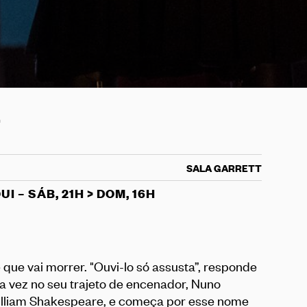
h
SALA GARRETT
UI – SÁB, 21H > DOM, 16H
que vai morrer. "Ouvi-lo só assusta”, responde
ra vez no seu trajeto de encenador, Nuno
illiam Shakespeare, e começa por esse nome