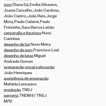
com
Diana Sá, Emília Silvestre,
Joana Carvalho, João Cardoso,
João Castro, João Reis, Jorge
Mota, Paulo Calatré, Paulo
Freixinho, Sara Barros Leitão
cenografia e figurinos
Nuno
Carinhas
desenho de luz
Nuno Meira
desenho de som
Francisco Leal
desenho de lutas
Miguel
Andrade Gomes
preparação vocal e elocução
João Henriques
assistência de encenação
Mafalda Lencastre
produção
TNSJ
parceria
TNDM II / TNSJ
M/12