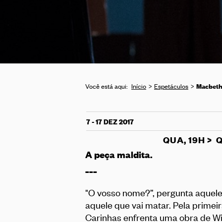
Macbet
Você está aqui:
Início
Espetáculos
7 - 17 DEZ 2017
QUA, 19H > Q
A peça maldita.
___
"O vosso nome?”, pergunta aquele 
aquele que vai matar. Pela primei
Carinhas enfrenta uma obra de W