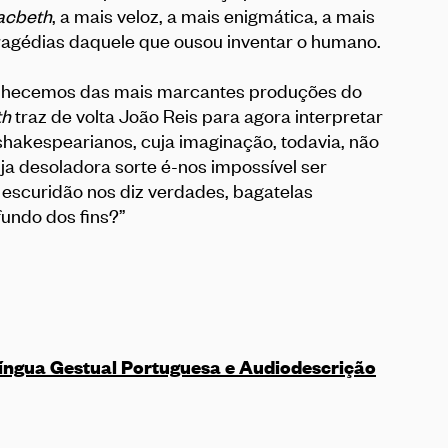
acbeth
, a mais veloz, a mais enigmática, a mais
tragédias daquele que ousou inventar o humano.
nhecemos das mais marcantes produções do
th
traz de volta João Reis para agora interpretar
 shakespearianos, cuja imaginação, todavia, não
uja desoladora sorte é-nos impossível ser
a escuridão nos diz verdades, bagatelas
fundo dos fins?”
íngua Gestual Portuguesa e Audiodescrição