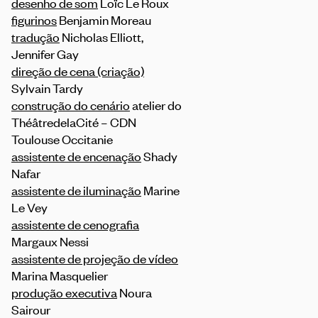
desenho de som
Loïc Le Roux
figurinos
Benjamin Moreau
tradução
Nicholas Elliott,
Jennifer Gay
direção de cena (criação)
Sylvain Tardy
construção do cenário
atelier do
ThéâtredelaCité – CDN
Toulouse Occitanie
assistente de encenação
Shady
Nafar
assistente de iluminação
Marine
Le Vey
assistente de cenografia
Margaux Nessi
assistente de projeção de vídeo
Marina Masquelier
produção executiva
Noura
Sairour