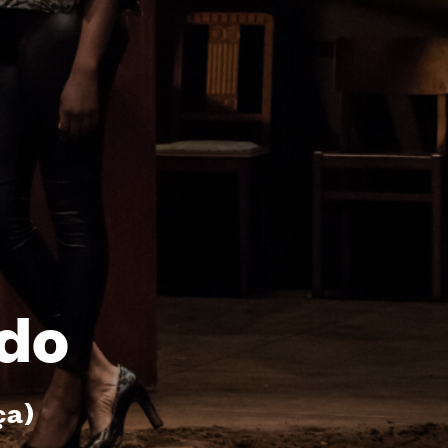
edo
ça)