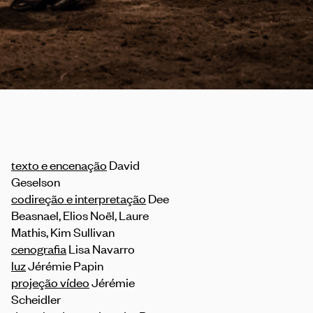
texto e encenação
David
Geselson
codireção e interpretação
Dee
Beasnael, Elios Noël, Laure
Mathis, Kim Sullivan
cenografia
Lisa Navarro
luz
Jérémie Papin
projeção vídeo
Jérémie
Scheidler