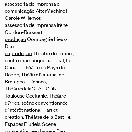
assessoria de imprensa e
comunicação
AlterMachine I
Carole Willemot
assessoria de imprensa
Irène
Gordon-Brassart
produção
Compagnie Lieux-
Dits
coprodução
Théâtre de Lorient,
centre dramatique national, Le
Canal – Théâtre du Pays de
Redon, Théâtre National de
Bretagne – Rennes,
ThéâtredelaCité – CDN
Toulouse Occitanie, Théâtre
d’Arles, scène conventionnée
d’intérêt national – art et
création, Théâtre de la Bastille,
Espaces Pluriels, Scène
conventionnée danse – Pau,