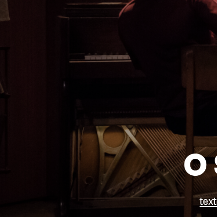
O 
tex