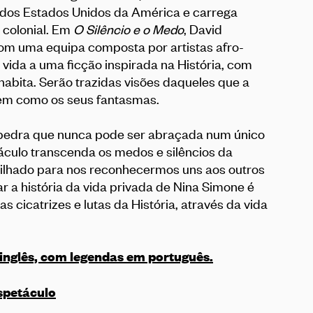
a dos Estados Unidos da América e carrega
 colonial. Em
O Silêncio e o Medo
, David
com uma equipa composta por artistas afro-
vida a uma ficção inspirada na História, com
habita. Serão trazidas visões daqueles que a
em como os seus fantasmas.
pedra que nunca pode ser abraçada num único
áculo transcenda os medos e silêncios da
tilhado para nos reconhecermos uns aos outros
r a história da vida privada de Nina Simone é
s cicatrizes e lutas da História, através da vida
 inglês, com legendas em português.
spetáculo