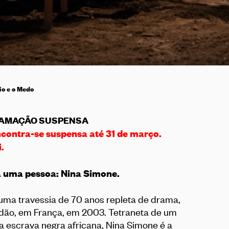
io e o Medo
AMAÇÃO SUSPENSA
ncontra-se suspensa até 31 de março.
i
.
da uma pessoa: Nina Simone.
numa travessia de 70 anos repleta de drama,
idão, em França, em 2003. Tetraneta de um
 escrava negra africana, Nina Simone é a