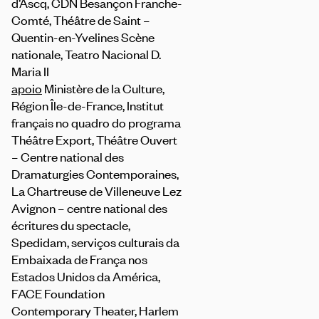
d’Ascq, CDN Besançon Franche-
Comté, Théâtre de Saint –
Quentin-en-Yvelines Scène
nationale, Teatro Nacional D.
Maria II
apoio
Ministère de la Culture,
Région Île-de-France, Institut
français no quadro do programa
Théâtre Export, Théâtre Ouvert
– Centre national des
Dramaturgies Contemporaines,
La Chartreuse de Villeneuve Lez
Avignon – centre national des
écritures du spectacle,
Spedidam, serviços culturais da
Embaixada de França nos
Estados Unidos da América,
FACE Foundation
Contemporary Theater, Harlem