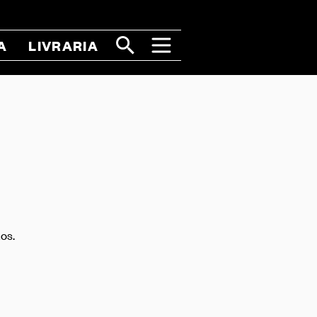
A
LIVRARIA
os.