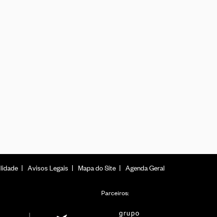
lidade
Avisos Legais
Mapa do Site
Agenda Geral
Parceiros: