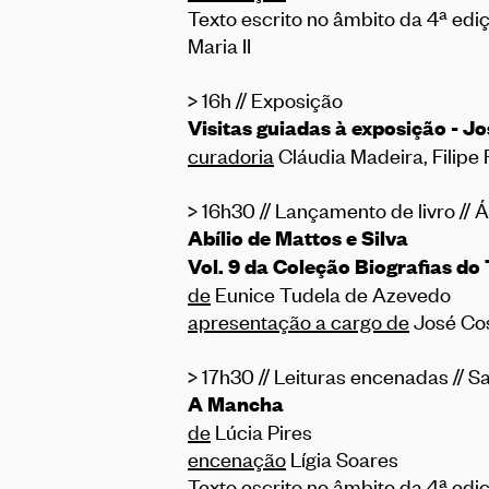
Texto escrito no âmbito da 4ª edi
Maria II
> 16h // Exposição
Visitas guiadas à exposição - 
curadoria
Cláudia Madeira, Filipe 
> 16h30 // Lançamento de livro // Á
Abílio de Mattos e Silva
Vol. 9 da Coleção Biografias do
de
Eunice Tudela de Azevedo
apresentação a cargo de
José Cos
> 17h30 // Leituras encenadas // 
A Mancha
de
Lúcia Pires
encenação
Lígia Soares
Texto escrito no âmbito da 4ª edi