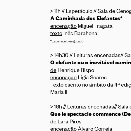
> 11h // Espetáculo // Sala de Ceno
A Caminhada dos Elefantes
*
encenação
Miguel Fragata
texto
Inês Barahona
*Espetáculo esgotado
> 14h30 // Leituras encenadas// 
O elefante ou o inevitável cam
de
Henrique Bispo
encenação
Lígia Soares
Texto escrito no âmbito da 4ª edi
Maria II
> 16h // Leituras encenadas// Sala
Que le spectacle commence (Det
de
Lara Pires
encenação
Álvaro Correia