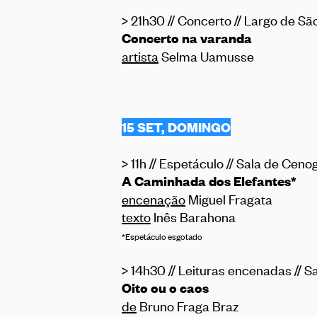
> 21h30 // Concerto // Largo de S
Concerto na varanda
artista
Selma Uamusse
15 SET, DOMINGO
> 11h // Espetáculo // Sala de Ceno
A Caminhada dos Elefantes
*
encenação
Miguel Fragata
texto
Inês Barahona
*Espetáculo esgotado
> 14h30 // Leituras encenadas // S
Oito ou o caos
de
Bruno Fraga Braz